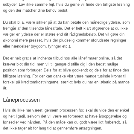
udbyder. Lav ikke samme fejl, hvis du gerne vil finde den billigste løsning
og den der matcher dine behov bedst.
Du skal bl.a. være sikker på at du kan betale den månedlige ydelse, som
fremgår af den tilsendte låneaftale. Det er helt klart afgørende at du ikke
vælger en ydelse der er større end dit rådighedsbeløb. Det vil gøre din
økonomi mere presset, hvis der pludselig kommer uforudsete regninger
eller hændelser (sygdom, fyringer etc.).
Det er helt gratis at indhente tilbud hos alle lånefirmaer online, så det
kræver blot din tid, men vil til gengæld stille dig i den bedst mulige
position som forbruger. Dels for at blive godkendt og dels for at finde den
billigste løsning. For der kan ganske vist være mange tusinde kroner til
forskel på kreditomkostningerne, særligt hvis du har en løbetid på mange
år.
Låneprocessen
Hvis du ikke har været igennem processen før, skal du vide den er enkel
og helt ligetil, selvom det vil være en forberedt at have årsopgørelse og
lønsedler ved hånden. På den måde kan du godt være lidt forberedt, så
det ikke tager alt for lang tid at gennemføre ansøgningen.