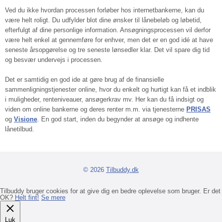
Ved du ikke hvordan processen forløber hos internetbankerne, kan du
være helt roligt. Du udfylder blot dine ønsker til lånebeløb og løbetid,
efterfulgt af dine personlige information. Ansøgningsprocessen vil derfor
være helt enkel at gennemføre for enhver, men det er en god idé at have
seneste årsopgørelse og tre seneste lønsedler klar. Det vil spare dig tid
og besvær undervejs i processen.
Det er samtidig en god ide at gøre brug af de finansielle
sammenligningstjenester online, hvor du enkelt og hurtigt kan få et indblik
i muligheder, renteniveauer, ansøgerkrav mv. Her kan du få indsigt og
viden om online bankerne og deres renter m.m. via tjenesterne
PRISAS
og
Visione
. En god start, inden du begynder at ansøge og indhente
lånetilbud.
© 2026
Tilbuddy.dk
Tilbuddy bruger cookies for at give dig en bedre oplevelse som bruger. Er det
OK?
Helt fint!
Se mere
Luk