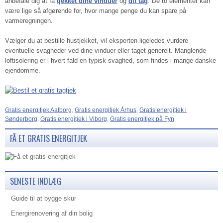
anbefale dig at få
tjekket dine vinduer
og
dit tag
. De to elementer kan
være lige så afgørende for, hvor mange penge du kan spare på
varmeregningen.
Vælger du at bestille hustjekket, vil eksperten ligeledes vurdere
eventuelle svagheder ved dine vinduer eller taget generelt. Manglende
loftisolering er i hvert fald en typisk svaghed, som findes i mange danske
ejendomme.
Gratis energitjek Aalborg
,
Gratis energitjek Århus
,
Gratis energitjek i
Sønderborg
,
Gratis energitjek i Viborg
,
Gratis energitjek på Fyn
FÅ ET GRATIS ENERGITJEK
SENESTE INDLÆG
Guide til at bygge skur
Energirenovering af din bolig