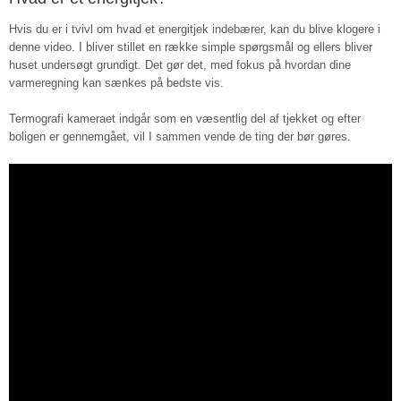
Hvis du er i tvivl om hvad et energitjek indebærer, kan du blive klogere i
denne video. I bliver stillet en række simple spørgsmål og ellers bliver
huset undersøgt grundigt. Det gør det, med fokus på hvordan dine
varmeregning kan sænkes på bedste vis.
Termografi kameraet indgår som en væsentlig del af tjekket og efter
boligen er gennemgået, vil I sammen vende de ting der bør gøres.