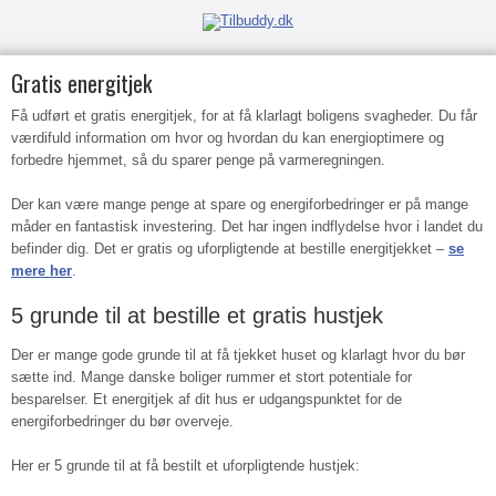
Gratis energitjek
Få udført et gratis energitjek, for at få klarlagt boligens svagheder. Du får
værdifuld information om hvor og hvordan du kan energioptimere og
forbedre hjemmet, så du sparer penge på varmeregningen.
Der kan være mange penge at spare og energiforbedringer er på mange
måder en fantastisk investering. Det har ingen indflydelse hvor i landet du
befinder dig. Det er gratis og uforpligtende at bestille energitjekket –
se
mere her
.
5 grunde til at bestille et gratis hustjek
Der er mange gode grunde til at få tjekket huset og klarlagt hvor du bør
sætte ind. Mange danske boliger rummer et stort potentiale for
besparelser. Et energitjek af dit hus er udgangspunktet for de
energiforbedringer du bør overveje.
Her er 5 grunde til at få bestilt et uforpligtende hustjek: