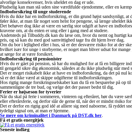
alvorlige konsekvenser, hvis uheldet en dag er ude.
Pludselig kan man stå uden sine værdifulde ejendomme, eller en kæmpe u
Indboforsikring til unge studerende
Hvis du ikke har en indboforsikring, er din grund højst sandsynligt, at
føler ikke, at man får noget som helst for pengene, så længe uheldet ikk
Det behøver dog ikke at være en særlig stor udgift at have en indboforsi
kravene om, at du enten er ung eller i gang med at studere.
Andetsteds på Tilbuddy.dk kan du læse om, hvor du nemt og hurtigt k
pris, og så kan du med god samvittighed tage fra dit hjem hver dag.
Om du bor i lejlighed eller i hus, så er der desværre risiko for at der sker
hvilket især for unge i storbyerne, er noget man bliver udsat for mange
at sørge for at være forsikret.
Indboforsikring til pensionister
Hvis du er gået på pension, så har du mulighed for at få en billigere in
til gengæld sikre dig økonomisk, således at du ikke pludselig står med s
Det er meget risikabelt ikke at have en indboforsikring, da det på nul 
så er det ikke værd at skippe udgifterne til indboforsikringen.
Hos rigtig mange forsikringsselskaber kan du få en besparelse på op til 
sammenligne de tre bud, og vælge det der passer bedst til dig.
Ferier er højsæson for tyverier
Når du skal på ferie i sommeren, vinteren og efteråret, bør du være sær
eller efterårsferie, og derfor slår de gerne til, når der er mindst risiko 
Det er derfor en rigtig god idé at alliere sig med naboerne, få ryddet sne
tydeligt signal om, at man er hjemme.
Se mere om kriminalitet i Danmark på DST.dk her
.
Få et gratis energitjek
Seneste indlæg