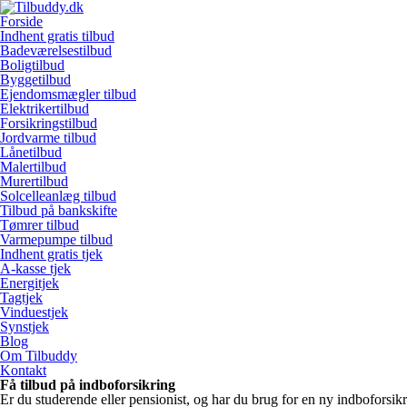
Forside
Indhent gratis tilbud
Badeværelsestilbud
Boligtilbud
Byggetilbud
Ejendomsmægler tilbud
Elektrikertilbud
Forsikringstilbud
Jordvarme tilbud
Lånetilbud
Malertilbud
Murertilbud
Solcelleanlæg tilbud
Tilbud på bankskifte
Tømrer tilbud
Varmepumpe tilbud
Indhent gratis tjek
A-kasse tjek
Energitjek
Tagtjek
Vinduestjek
Synstjek
Blog
Om Tilbuddy
Kontakt
Få tilbud på indboforsikring
Er du studerende eller pensionist, og har du brug for en ny indboforsi