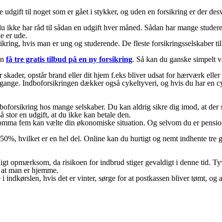
dgift til noget som er gået i stykker, og uden en forsikring er der des
 du ikke har råd til sådan en udgift hver måned. Sådan har mange studere
e er ude.
kring, hvis man er ung og studerende. De fleste forsikringsselskaber tilb
an
få tre gratis tilbud på en ny forsikring
. Så kan du ganske simpelt v
 skader, opstår brand eller dit hjem f.eks bliver udsat for hærværk eller ty
 gange. Indboforsikringen dækker også cykeltyveri, og hvis du har en cyk
dboforsikring hos mange selskaber. Du kan aldrig sikre dig imod, at der 
å stor en udgift, at du ikke kan betale den.
komma fem kan vælte din økonomiske situation. Og selvom du er pensionis
50%, hvilket er en hel del. Online kan du hurtigt og nemt indhente tre g
ligt opmærksom, da risikoen for indbrud stiger gevaldigt i denne tid. Ty
for at man er hjemme.
 i indkørslen, hvis det er vinter, sørge for at postkassen bliver tømt, og 