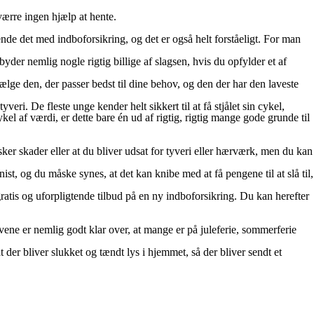
værre ingen hjælp at hente.
nde det med indboforsikring, og det er også helt forståeligt. For man
yder nemlig nogle rigtig billige af slagsen, hvis du opfylder et af
ælge den, der passer bedst til dine behov, og den der har den laveste
veri. De fleste unge kender helt sikkert til at få stjålet sin cykel,
el af værdi, er dette bare én ud af rigtig, rigtig mange gode grunde til
sker skader eller at du bliver udsat for tyveri eller hærværk, men du kan
t, og du måske synes, at det kan knibe med at få pengene til at slå til,
ratis og uforpligtende tilbud på en ny indboforsikring. Du kan herefter
vene er nemlig godt klar over, at mange er på juleferie, sommerferie
at der bliver slukket og tændt lys i hjemmet, så der bliver sendt et