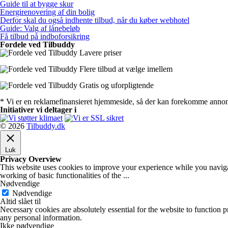
Guide til at bygge skur
Energirenovering af din bolig
Derfor skal du også indhente tilbud, når du køber webhotel
Guide: Valg af lånebeløb
Få tilbud på indboforsikring
Fordele ved Tilbuddy
Lavere priser
Flere tilbud at vælge imellem
Gratis og uforpligtende
* Vi er en reklamefinansieret hjemmeside, så der kan forekomme annon
Initiativer vi deltager i
© 2026
Tilbuddy.dk
Luk
Privacy Overview
This website uses cookies to improve your experience while you navigate
working of basic functionalities of the
...
Nødvendige
Nødvendige
Altid slået til
Necessary cookies are absolutely essential for the website to function p
any personal information.
Ikke nødvendige