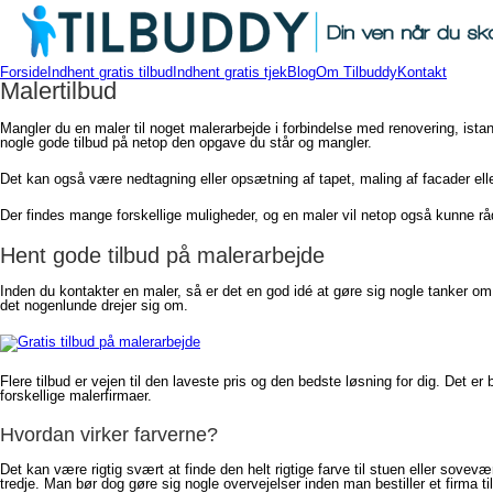
Forside
Indhent gratis tilbud
Indhent gratis tjek
Blog
Om Tilbuddy
Kontakt
Malertilbud
Mangler du en maler til noget malerarbejde i forbindelse med renovering, istan
nogle gode tilbud på netop den opgave du står og mangler.
Det kan også være nedtagning eller opsætning af tapet, maling af facader ell
Der findes mange forskellige muligheder, og en maler vil netop også kunne rå
Hent gode tilbud på malerarbejde
Inden du kontakter en maler, så er det en god idé at gøre sig nogle tanker o
det nogenlunde drejer sig om.
Flere tilbud er vejen til den laveste pris og den bedste løsning for dig. Det er
forskellige malerfirmaer.
Hvordan virker farverne?
Det kan være rigtig svært at finde den helt rigtige farve til stuen eller sovev
tredje. Man bør dog gøre sig nogle overvejelser inden man bestiller et firma t