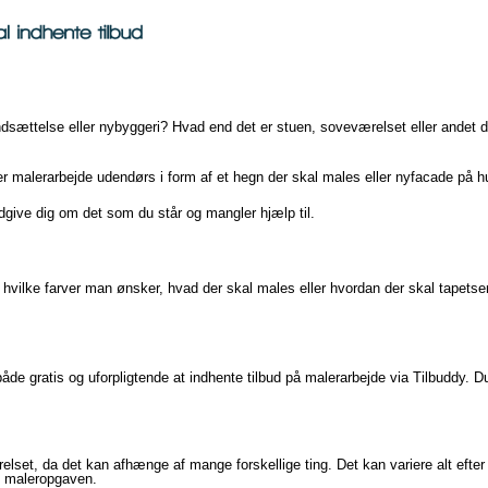
dsættelse eller nybyggeri? Hvad end det er stuen, soveværelset eller andet der
er malerarbejde udendørs i form af et hegn der skal males eller nyfacade på h
dgive dig om det som du står og mangler hjælp til.
m hvilke farver man ønsker, hvad der skal males eller hvordan der skal tapet
 både gratis og uforpligtende at indhente tilbud på malerarbejde via Tilbuddy. Du
ærelset, da det kan afhænge af mange forskellige ting. Det kan variere alt efte
il maleropgaven.