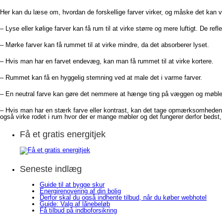
Her kan du læse om, hvordan de forskellige farver virker, og måske det kan
– Lyse eller kølige farver kan få rum til at virke større og mere luftigt. De r
– Mørke farver kan få rummet til at virke mindre, da det absorberer lyset.
– Hvis man har en farvet endevæg, kan man få rummet til at virke kortere.
– Rummet kan få en hyggelig stemning ved at male det i varme farver.
– En neutral farve kan gøre det nemmere at hænge ting på væggen og møble
– Hvis man har en stærk farve eller kontrast, kan det tage opmærksomheden.
også virke rodet i rum hvor der er mange møbler og det fungerer derfor bedst,
Få et gratis energitjek
Seneste indlæg
Guide til at bygge skur
Energirenovering af din bolig
Derfor skal du også indhente tilbud, når du køber webhotel
Guide: Valg af lånebeløb
Få tilbud på indboforsikring