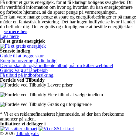
Få udført et gratis energitjek, for at få klarlagt boligens svagheder. Du
får værdifuld information om hvor og hvordan du kan energioptimere
og forbedre hjemmet, så du sparer penge på varmeregningen.
Der kan være mange penge at spare og energiforbedringer er på mange
måder en fantastisk investering. Det har ingen indflydelse hvor i landet
du befinder dig. Det er gratis og uforpligtende at bestille energitjekket
–
se mere her
.
Læs mere
Få et gratis energitjek
Seneste indlæg
Guide til at bygge skur
Energirenovering af din bolig
Derfor skal du også indhente tilbud, når du køber webhotel
Guide: Valg af lånebeløb
Få tilbud på indboforsikring
Fordele ved Tilbuddy
Lavere priser
Flere tilbud at vælge imellem
Gratis og uforpligtende
* Vi er en reklamefinansieret hjemmeside, så der kan forekomme
annoncer på siden.
Initiativer vi deltager i
© 2026
Tilbuddy.dk