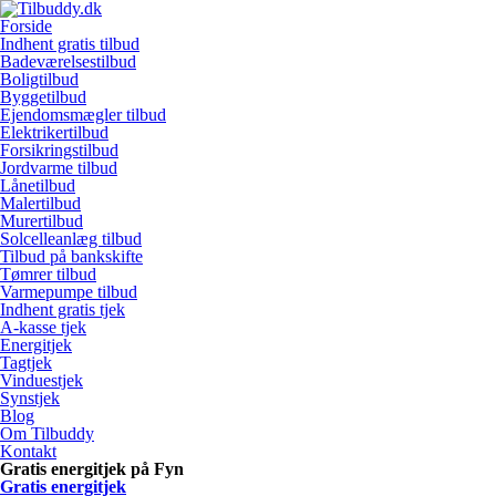
Forside
Indhent gratis tilbud
Badeværelsestilbud
Boligtilbud
Byggetilbud
Ejendomsmægler tilbud
Elektrikertilbud
Forsikringstilbud
Jordvarme tilbud
Lånetilbud
Malertilbud
Murertilbud
Solcelleanlæg tilbud
Tilbud på bankskifte
Tømrer tilbud
Varmepumpe tilbud
Indhent gratis tjek
A-kasse tjek
Energitjek
Tagtjek
Vinduestjek
Synstjek
Blog
Om Tilbuddy
Kontakt
Gratis energitjek på Fyn
Gratis energitjek